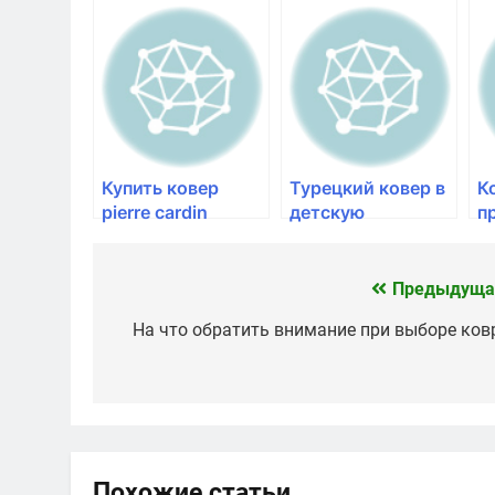
7815a
bianco 3753b
in
Купить ковер
Турецкий ковер в
К
pierre cardin
детскую
п
bianco 3752b
D3MC002 violet —
R
Мир Ковров
3
С
Предыдуща
Навигация
К
по
На что обратить внимание при выборе ков
записям
Похожие статьи