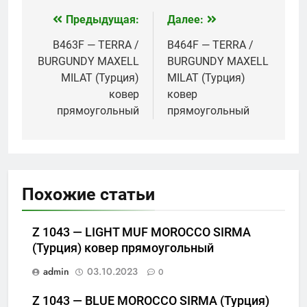
RUGS (Турция)
(Турция) ковер
ковер
прямоугольный
Предыдущая:
Далее:
Навигация
прямоугольный
по
B463F — TERRA /
B464F — TERRA /
BURGUNDY MAXELL
BURGUNDY MAXELL
записям
MILAT (Турция)
MILAT (Турция)
ковер
ковер
прямоугольный
прямоугольный
Похожие статьи
Z 1043 — LIGHT MUF MOROCCO SIRMA
(Турция) ковер прямоугольный
admin
03.10.2023
0
Z 1043 — BLUE MOROCCO SIRMA (Турция)