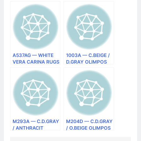
CARINA RUGS
MILAT (Турция)
(Турция) ковер
ковер
прямоугольный
прямоугольный
A537AG — WHITE
1003A — C.BEIGE /
VERA CARINA RUGS
D.GRAY OLIMPOS
(Турция) ковер
CARINA RUGS
прямоугольный
(Турция) ковер
прямоугольный
M293A — C.D.GRAY
M204D — C.D.GRAY
/ ANTHRACIT
/ O.BEIGE OLIMPOS
OLIMPOS CARINA
CARINA RUGS