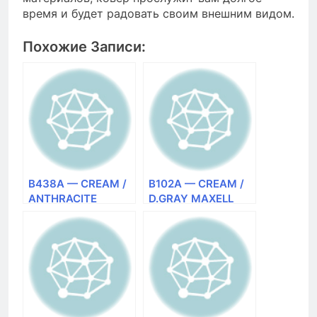
время и будет радовать своим внешним видом.
Похожие Записи:
B438A — CREAM /
B102A — CREAM /
ANTHRACITE
D.GRAY MAXELL
MAXELL DURKAR
CARINA RUGS
(Турция) ковер
(Турция) ковер
прямоугольный
прямоугольный