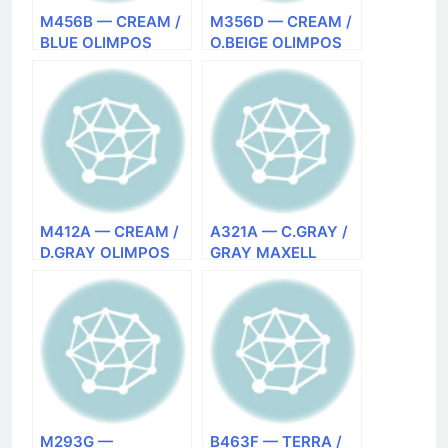
M456B — CREAM /
M356D — CREAM /
BLUE OLIMPOS
O.BEIGE OLIMPOS
CARINA RUGS
CARINA RUGS
(Турция) ковер
(Турция) ковер
прямоугольный
прямоугольный
M412A — CREAM /
A321A — C.GRAY /
D.GRAY OLIMPOS
GRAY MAXELL
CARINA RUGS
CARINA RUGS
(Турция) ковер
(Турция) ковер
прямоугольный
прямоугольный
M293G —
B463F — TERRA /