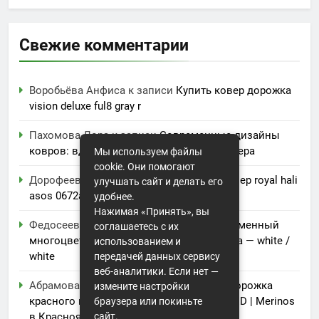
Свежие комментарии
Воробьёва Анфиса
к записи
Купить ковер дорожка
vision deluxe ful8 gray r
Пахомова Лора
к записи
Современные дизайны
ковров: вдохновение для вашего интерьера
Мы используем файлы
cookie. Они помогают
Дорофеева Акулина
к записи
Купить ковер royal hali
улучшать сайт и делать его
asos 0672a
удобнее.
Нажимая «Принять», вы
Федосеева Ванда
к записи
Купить современный
соглашаетесь с их
многоцветный ковер erkaplan pamir 7253a — white /
использованием и
white
передачей данных сервису
веб-аналитики. Если нет —
Абрамова Аксинья
к записи
Ковровая дорожка
измените настройки
красного цвета Меринос Da Vinci 5442 RED | Merinos
браузера или покиньте
в Красноярске
сайт.