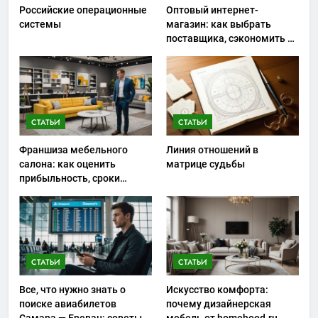
Российские операционные
Оптовый интернет-
системы
магазин: как выбрать
поставщика, сэкономить на
закупках и не ошибиться с
ассортиментом
СТАТЬИ
СТАТЬИ
Франшиза мебельного
Линия отношений в
салона: как оценить
матрице судьбы
прибыльность, сроки
окупаемости и риски
запуска
СТАТЬИ
СТАТЬИ
Все, что нужно знать о
Искусство комфорта:
поиске авиабилетов
почему дизайнерская
Самара — Ереван: советы и
мебель от homehood.ru