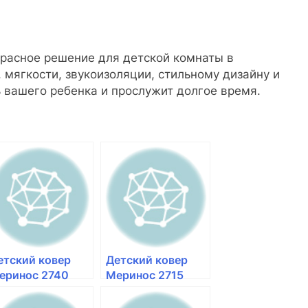
красное решение для детской комнаты в
 мягкости, звукоизоляции, стильному дизайну и
ь вашего ребенка и прослужит долгое время.
етский ковер
Детский ковер
еринос 2740
Меринос 2715
reen зеленый |
cream кремовый |
овер для детской
ковер для детской