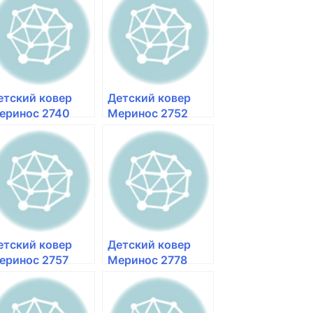
омнаты в
комнаты в
расноярске
Красноярске
етский ковер
Детский ковер
еринос 2740
Меринос 2752
ellow желтый |
cream кремовый |
упить ковер для
ковер для детской
етской комнаты
комнаты в
 Красноярске
Красноярске
етский ковер
Детский ковер
еринос 2757
Меринос 2778
lticolor
multicolor
азноцветный |
разноцветный |
упить ковер для
ковер для детской