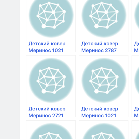
детской комнаты
коврик на пол в
к
в Красноярске
Красноярске
К
Детский ковер
Детский ковер
Д
Меринос 1021
Меринос 2787
М
orange
multicolor
y
оранжевый |
разноцветный |
к
купить ковер для
купить ковер для
д
детской комнаты
детской комнаты
в
в Красноярске
в Красноярске
Детский ковер
Детский ковер
Д
Меринос 2721
Меринос 1021
М
cream кремовый |
green зеленый |
mu
купить ковер для
ковер для детской
р
детской комнаты
комнаты в
к