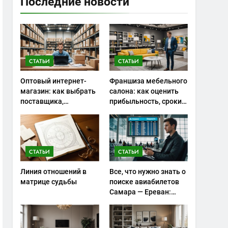
Последние новости
СТАТЬИ
СТАТЬИ
Оптовый интернет-
Франшиза мебельного
магазин: как выбрать
салона: как оценить
поставщика,
прибыльность, сроки
сэкономить на
окупаемости и риски
закупках и не
запуска
ошибиться с
ассортиментом
СТАТЬИ
СТАТЬИ
Линия отношений в
Все, что нужно знать о
матрице судьбы
поиске авиабилетов
Самара — Ереван:
советы и особенности