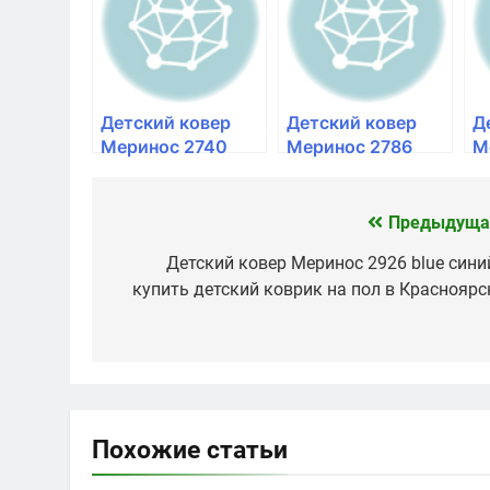
в Красноярске
Красноярске
д
в
Детский ковер
Детский ковер
Д
Меринос 2740
Меринос 2786
М
purple
multicolor
mu
фиолетовый |
разноцветный |
р
купить детский
купить детский
п
Предыдуща
Навигация
коврик на пол в
коврик на пол в
к
по
Детский ковер Меринос 2926 blue синий
Красноярске
Красноярске
К
купить детский коврик на пол в Красноярс
записям
Похожие статьи