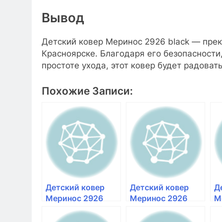
Вывод
Детский ковер Меринос 2926 black — пре
Красноярске. Благодаря его безопасности,
простоте ухода, этот ковер будет радоват
Похожие Записи:
Детский ковер
Детский ковер
Д
Меринос 2926
Меринос 2926
М
cream кремовый |
blue синий |
g
купить ковер для
купить детский
к