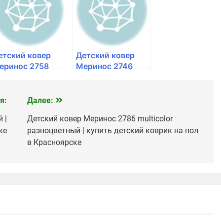
етской комнаты
комнаты в
 Красноярске
Красноярске
етский ковер
Детский ковер
еринос 2758
Меринос 2746
lticolor
multicolor
азноцветный |
разноцветный |
алас в детскую
палас в детскую
я:
Далее:
омнату в
комнату в
 |
Детский ковер Меринос 2786 multicolor
расноярске
Красноярске
ке
разноцветный | купить детский коврик на пол
в Красноярске