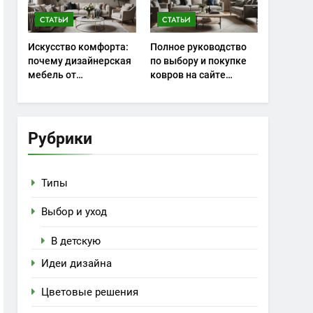
СТАТЬИ
СТАТЬИ
Искусство комфорта:
Полное руководство
почему дизайнерская
по выбору и покупке
мебель от
ковров на сайте
homehood.ru занимает
kover.ru: современный
особое место в
взгляд на уют и стиль
интерьере
в интерьере
Рубрики
Типы
Выбор и уход
В детскую
Идеи дизайна
Цветовые решения