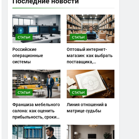
Последние новости
СТАТЬИ
СТАТЬИ
Российские
Оптовый интернет-
операционные
магазин: как выбрать
системы
поставщика,
сэкономить на
закупках и не
ошибиться с
ассортиментом
СТАТЬИ
СТАТЬИ
Франшиза мебельного
Линия отношений в
салона: как оценить
матрице судьбы
прибыльность, сроки
окупаемости и риски
запуска