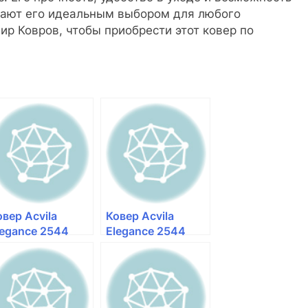
лают его идеальным выбором для любого
р Ковров, чтобы приобрести этот ковер по
овер Acvila
Ковер Acvila
legance 2544
Elegance 2544
0688 — Мир
50133 — Мир
овров
Ковров