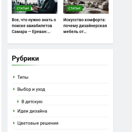
СТАТЬИ
СТАТЬИ
Все, что нужно знать о
Искусство комфорта:
поиске авиабилетов
почему дизайнерская
Самара — Ереван:
мебель от
советы и особенности
homehood.ru занимает
особое место в
интерьере
Рубрики
Типы
Выбор и уход
В детскую
Идеи дизайна
Цветовые решения