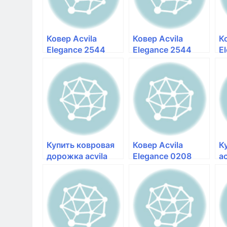
Ковер Acvila
Ковер Acvila
К
Elegance 2544
Elegance 2544
E
50611 — Мир
50636 — Мир
5
Ковров
Ковров
К
Купить ковровая
Ковер Acvila
К
дорожка acvila
Elegance 0208
ac
elegance д2544
50633 — Мир
6
50633
Ковров