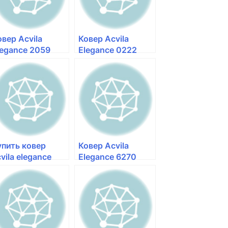
овер Acvila
Ковер Acvila
legance 2059
Elegance 0222
0633 — Мир
50633 — Мир
овров
Ковров
упить ковер
Ковер Acvila
vila elegance
Elegance 6270
289 50633
50633 — Мир
Ковров