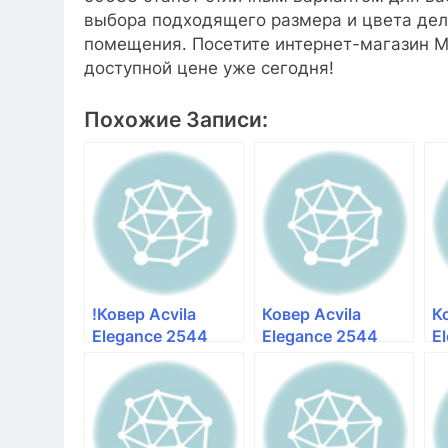
выбора подходящего размера и цвета де
помещения. Посетите интернет-магазин Ми
доступной цене уже сегодня!
Похожие Записи:
!Ковер Acvila
Ковер Acvila
К
Elegance 2544
Elegance 2544
E
50633 — Мир
50633 — Мир
5
Ковров
Ковров
К