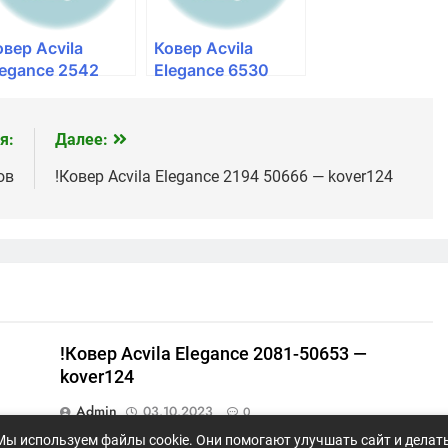
овер Acvila
Ковер Acvila
legance 2542
Elegance 6530
0633 — Мир
50633 — Мир
овров
Ковров
я:
Далее:
ов
!Ковер Acvila Elegance 2194 50666 — kover124
!Ковер Acvila Elegance 2081-50653 —
kover124
Admin
03.10.2023
0
Мы используем файлы cookie. Они помогают улучшать сайт и делат