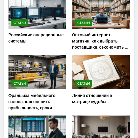
СТАТЬИ
СТАТЬИ
Российские операционные
Оптовый интернет-
системы
магазин: как выбрать
поставщика, сэкономить на
закупках и не ошибиться с
ассортиментом
СТАТЬИ
СТАТЬИ
Франшиза мебельного
Линия отношений в
салона: как оценить
матрице судьбы
прибыльность, сроки
окупаемости и риски
запуска