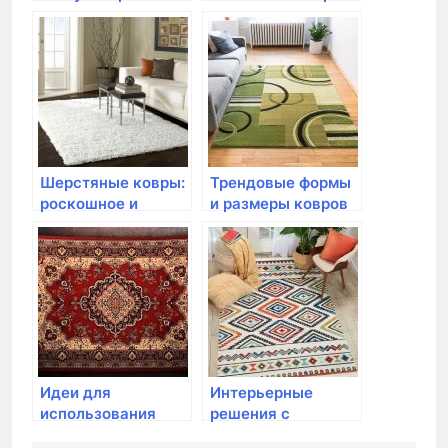
Шерстяные ковры:
Трендовые формы
роскошное и
и размеры ковров
практичное
в интерьере
покрытие для
вашего дома
Идеи для
Интерьерные
использования
решения с
ковров внутри
использованием