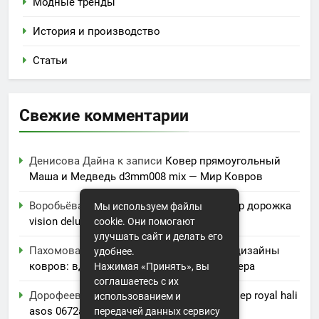
Модные тренды
История и производство
Статьи
Свежие комментарии
Денисова Дайна
к записи
Ковер прямоугольный
Маша и Медведь d3mm008 mix — Мир Ковров
Воробьёва Анфиса
к записи
Купить ковер дорожка
Мы используем файлы
vision deluxe ful8 gray r
cookie. Они помогают
улучшать сайт и делать его
Пахомова Лора
к записи
Современные дизайны
удобнее.
ковров: вдохновение для вашего интерьера
Нажимая «Принять», вы
соглашаетесь с их
Дорофеева Акулина
к записи
Купить ковер royal hali
использованием и
asos 0672a
передачей данных сервису