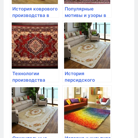
История коврового
Популярные
производства в
мотивы и узоры в
Восточной Европе
истории коврового
производства
Технологии
История
производства
персидского
ручных ковров:
коврового
процесс создания
искусства
неповторимых
шедевров