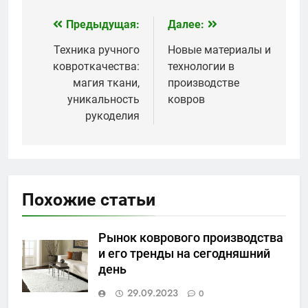
дома и на
ковров как
открытых террасах
акцентных
Предыдущая:
Далее:
Навигация
элементов
по
Техника ручного
Новые материалы и
ковроткачества:
технологии в
записям
магия ткани,
производстве
уникальность
ковров
рукоделия
Похожие статьи
Рынок коврового производства
и его тренды на сегодняшний
день
29.09.2023
0