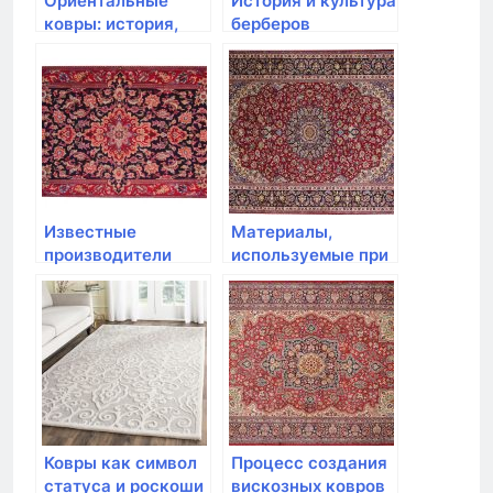
Ориентальные
История и культура
ковры: история,
берберов
культура и
вариации этого
искусства
Известные
Материалы,
производители
используемые при
ковров по всему
производстве
миру
ковров
Ковры как символ
Процесс создания
статуса и роскоши
вискозных ковров