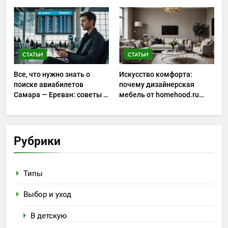
окупаемости и риски
запуска
СТАТЬИ
СТАТЬИ
Все, что нужно знать о
Искусство комфорта:
поиске авиабилетов
почему дизайнерская
Самара — Ереван: советы и
мебель от homehood.ru
особенности
занимает особое место в
интерьере
Рубрики
Типы
Выбор и уход
В детскую