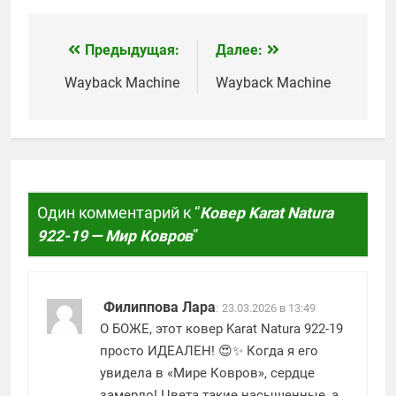
Ковров
Предыдущая:
Далее:
Навигация
по
Wayback Machine
Wayback Machine
записям
Один комментарий к “
Ковер Karat Natura
922-19 — Мир Ковров
”
Филиппова Лара
:
23.03.2026 в 13:49
О БОЖЕ, этот ковер Karat Natura 922-19
просто ИДЕАЛЕН! 😍✨ Когда я его
увидела в «Мире Ковров», сердце
замерло! Цвета такие насыщенные, а