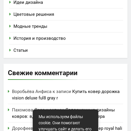
Идеи дизайна
Цветовые решения
Модные тренды
История и производство
Статьи
Свежие комментарии
Воробьёва Анфиса
к записи
Купить ковер дорожка
vision deluxe ful8 gray r
Пахомова Лора
к записи
Современные дизайны
ковров: вдохновение для вашего интерьера
Мы используем файлы
cookie. Они помогают
Дорофеева Акулина
к записи
Купить ковер royal hali
улучшать сайт и делать его