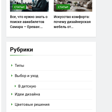
СТАТЬИ
СТАТЬИ
Все, что нужно знать о
Искусство комфорта:
поиске авиабилетов
почему дизайнерская
Самара — Ереван:
мебель от
советы и особенности
homehood.ru занимает
особое место в
интерьере
Рубрики
Типы
Выбор и уход
В детскую
Идеи дизайна
Цветовые решения