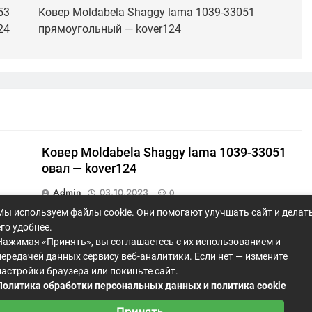
53
Ковер Moldabela Shaggy lama 1039-33051
24
прямоугольный — kover124
1
Ковер Moldabela Shaggy lama 1039-33051
овал — kover124
Admin
03.10.2023
0
Мы используем файлы cookie. Они помогают улучшать сайт и делат
3
Ковер Moldabela Shaggy lama 1039-33028
его удобнее.
прямоугольный — kover124
Нажимая «Принять», вы соглашаетесь с их использованием и
передачей данных сервису веб-аналитики. Если нет — измените
Admin
03.10.2023
1
настройки браузера или покиньте сайт.
Политика обработки персональных данных и политика cookie
Принять