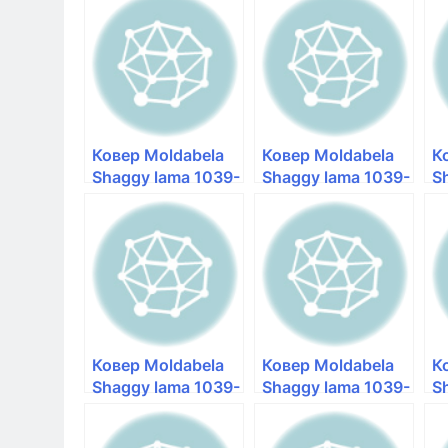
Ковер Moldabela
Ковер Moldabela
К
Shaggy lama 1039-
Shaggy lama 1039-
S
33053 овал —
33026 овал —
3
kover124
kover124
п
k
Ковер Moldabela
Ковер Moldabela
К
Shaggy lama 1039-
Shaggy lama 1039-
S
33053
33051
3
прямоугольный —
прямоугольный —
п