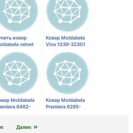
over124
упить ковер
Ковер Moldabela
oldabela velvet
Viva 1039-32301
039-60439
— Галерея ковров
овер Moldabela
Ковер Moldabela
remiera 6462-
Premiera 6285-
0634 — kover124
50663 — kover124
я:
Далее: