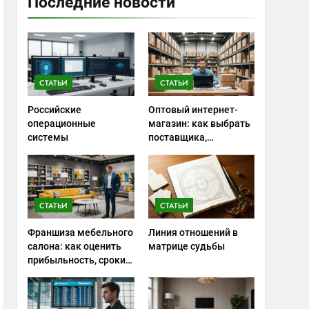
Последние новости
СТАТЬИ
СТАТЬИ
Российские
Оптовый интернет-
операционные
магазин: как выбрать
системы
поставщика,
сэкономить на
закупках и не
ошибиться с
ассортиментом
СТАТЬИ
СТАТЬИ
Франшиза мебельного
Линия отношений в
салона: как оценить
матрице судьбы
прибыльность, сроки
окупаемости и риски
запуска