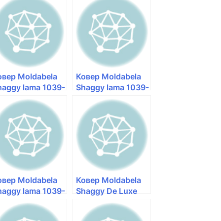
овер Moldabela
Ковер Moldabela
haggy lama 1039-
Shaggy lama 1039-
3028
33051 овал —
рямоугольный —
kover124
over124
овер Moldabela
Ковер Moldabela
haggy lama 1039-
Shaggy De Luxe
3026
1039-33837 —
рямоугольный —
Галерея ковров