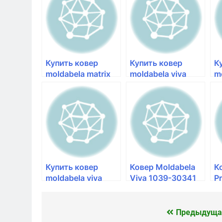
kover124
kover124
k
Купить ковер
Купить ковер
К
moldabela matrix
moldabela viva
m
1039-15033
1039-36301
1
Купить ковер
Ковер Moldabela
К
moldabela viva
Viva 1039-30341
P
1039-34303
— Галерея ковров
5
Предыдуща
Навигация