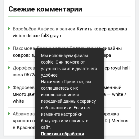
Свежие комментарии
Воробьёва Анфиса
к записи
Купить ковер дорожка
vision deluxe ful8 gray r
Пахомова Лора
к записи
Современные дизайны
ковров: вдохновение для вашего интерьера
Мы используем файлы
cookie. Они помогают
Дорофеева Акулина
к записи
Купить ковер royal hali
улучшать сайт и делать его
asos 0672a
удобнее.
Нажимая «Принять», вы
Федосеева Ванда
к записи
Купить современный
соглашаетесь с их
многоцветный ковер erkaplan pamir 7253a — white /
использованием и
white
передачей данных сервису
веб-аналитики. Если нет —
Абрамова Аксинья
к записи
Ковровая дорожка
измените настройки
красного цвета Меринос Da Vinci 5442 RED | Merinos
браузера или покиньте
сайт.
в Красноярске
Политика обработки