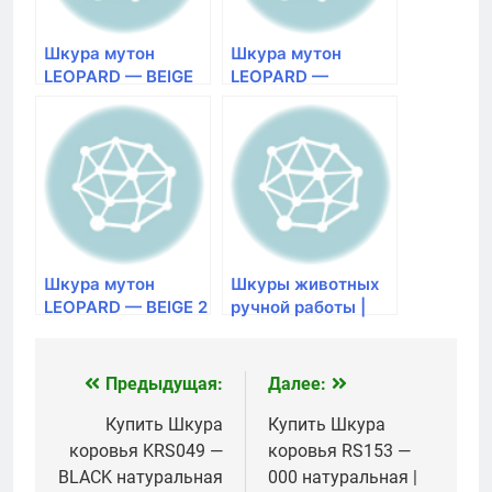
Шкура мутон
Шкура мутон
LEOPARD — BEIGE
LEOPARD —
2X АВ натуральная
BROWN 2X АВ
Размер 0,7×2,2
натуральная
Размер 0,7×2,2
Шкура мутон
Шкуры животных
LEOPARD — BEIGE 2
ручной работы |
натуральная
Галерея ковров в
Размер 0,62×1,25
Красноярске
Предыдущая:
Далее:
Навигация
по
Купить Шкура
Купить Шкура
коровья KRS049 —
коровья RS153 —
записям
BLACK натуральная
000 натуральная |