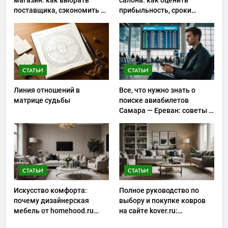
поставщика, сэкономить на
прибыльность, сроки
закупках и не ошибиться с
окупаемости и риски
ассортиментом
запуска
СТАТЬИ
СТАТЬИ
Линия отношений в
Все, что нужно знать о
матрице судьбы
поиске авиабилетов
Самара — Ереван: советы и
особенности
СТАТЬИ
СТАТЬИ
Искусство комфорта:
Полное руководство по
почему дизайнерская
выбору и покупке ковров
мебель от homehood.ru
на сайте kover.ru:
занимает особое место в
современный взгляд на