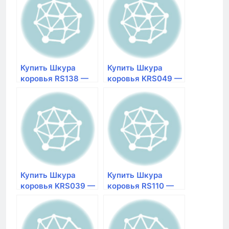
Купить Шкура
Купить Шкура
коровья RS138 —
коровья KRS049 —
000 натуральная |
BLACK
магазин Галерея
натуральная |
Ковров в
магазин Галерея
Красноярске
Ковров в
Размер 1,86×2,15
Красноярске
Размер 1,79×2,3
Купить Шкура
Купить Шкура
коровья KRS039 —
коровья RS110 —
BLACK
000 натуральная |
натуральная |
магазин Галерея
магазин Галерея
Ковров в
Ковров в
Красноярске