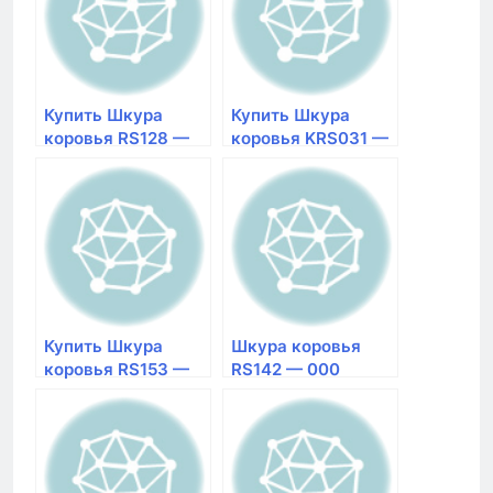
Красноярске
Размер 1,42×2,25
Размер 1,57×2,1
Купить Шкура
Купить Шкура
коровья RS128 —
коровья KRS031 —
000 натуральная |
BROWN
магазин Галерея
натуральная |
Ковров в
магазин Галерея
Красноярске
Ковров в
Размер 1,79×2,25
Красноярске
Размер 1,6×2
Купить Шкура
Шкура коровья
коровья RS153 —
RS142 — 000
000 натуральная |
натуральная
магазин Галерея
Размер 1,65×2
Ковров в
Красноярске
Размер 1,92×2