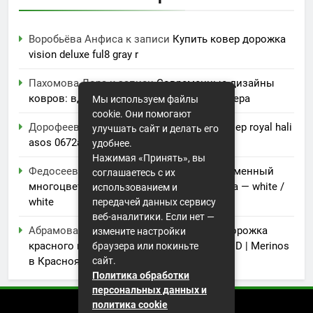
Воробьёва Анфиса
к записи
Купить ковер дорожка
vision deluxe ful8 gray r
Пахомова Лора
к записи
Современные дизайны
ковров: вдохновение для вашего интерьера
Мы используем файлы
cookie. Они помогают
Дорофеева Акулина
к записи
Купить ковер royal hali
улучшать сайт и делать его
asos 0672a
удобнее.
Нажимая «Принять», вы
Федосеева Ванда
к записи
Купить современный
соглашаетесь с их
многоцветный ковер erkaplan pamir 7253a — white /
использованием и
white
передачей данных сервису
веб-аналитики. Если нет —
Абрамова Аксинья
к записи
Ковровая дорожка
измените настройки
красного цвета Меринос Da Vinci 5442 RED | Merinos
браузера или покиньте
сайт.
в Красноярске
Политика обработки
персональных данных и
политика cookie