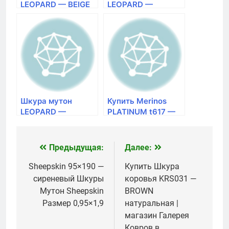
LEOPARD — BEIGE
LEOPARD —
2X АВ натуральная
BROWN 2X АВ
Размер 0,7×2,2
натуральная
Размер 0,7×2,2
Шкура мутон
Купить Merinos
LEOPARD —
PLATINUM t617 —
BROWN
GRAY-BLACK ковер
натуральная
овальный | магазин
Размер 0,62×1,25
Галерея Ковров в
Предыдущая:
Далее:
Навигация
Красноярске
Размер 1×2
по
Sheepskin 95×190 —
Купить Шкура
сиреневый Шкуры
коровья KRS031 —
записям
Мутон Sheepskin
BROWN
Размер 0,95×1,9
натуральная |
магазин Галерея
Ковров в