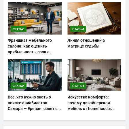
закупках и не ошибиться с
ассортиментом
СТАТЬИ
СТАТЬИ
Франшиза мебельного
Линия отношений в
салона: как оценить
матрице судьбы
прибыльность, сроки
окупаемости и риски
запуска
СТАТЬИ
СТАТЬИ
Все, что нужно знать о
Искусство комфорта:
поиске авиабилетов
почему дизайнерская
Самара — Ереван: советы и
мебель от homehood.ru
особенности
занимает особое место в
интерьере