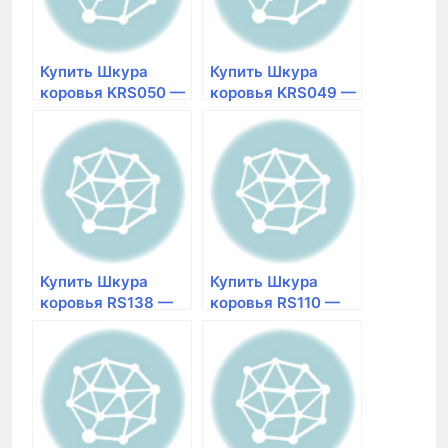
Купить Шкура
Купить Шкура
коровья KRS050 —
коровья KRS049 —
BLACK
BLACK
натуральная |
натуральная |
магазин Галерея
магазин Галерея
Ковров в
Ковров в
Красноярске
Красноярске
Размер 1,59×1,75
Размер 1,79×2,3
Купить Шкура
Купить Шкура
коровья RS138 —
коровья RS110 —
000 натуральная |
000 натуральная |
магазин Галерея
магазин Галерея
Ковров в
Ковров в
Красноярске
Красноярске
Размер 1,86×2,15
Размер 1,42×2,25