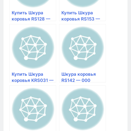
Купить Шкура
Купить Шкура
коровья RS128 —
коровья RS153 —
000 натуральная |
000 натуральная |
магазин Галерея
магазин Галерея
Ковров в
Ковров в
Красноярске
Красноярске
Размер 1,79×2,25
Размер 1,92×2
Купить Шкура
Шкура коровья
коровья KRS031 —
RS142 — 000
BROWN
натуральная
натуральная |
Размер 1,65×2
магазин Галерея
Ковров в
Красноярске
Размер 1,6×2