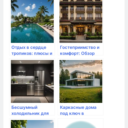
Отдых в сердце
Гостеприимство и
тропиков: плюсы и
комфорт: Обзор
минусы отеля Add
отеля «Ханой» в
Plus Hotel & Spa на
Москве
Пхукете
Бесшумный
Каркасные дома
холодильник для
под ключ в
квартиры-студии:
Ярославле:
народный рейтинг
проекты, цены и