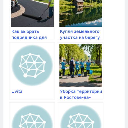
Как выбрать
Купля земельного
подрядчика для
участка на берегу
асфальтирования и
Можайского
благоустройства
водохранилища:
дворов: советы от
идеальное место
компании
для жизни и
СтройЛюкс
отдыха
Uvita
Уборка территорий
в Ростове-на-
Дону: как выбрать
надежного
партнера