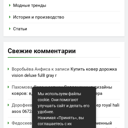
Модные тренды
История и производство
Статьи
Свежие комментарии
Воробьёва Анфиса
к записи
Купить ковер дорожка
vision deluxe ful8 gray r
Пахомова Лора
к записи
Современные дизайны
ковров: вдохновение для вашего интерьера
Мы используем файлы
cookie. Они помогают
Дорофеева Акулина
к записи
Купить ковер royal hali
улучшать сайт и делать его
asos 0672a
удобнее.
Нажимая «Принять», вы
Федосеева Ванда
к записи
Купить современный
соглашаетесь с их