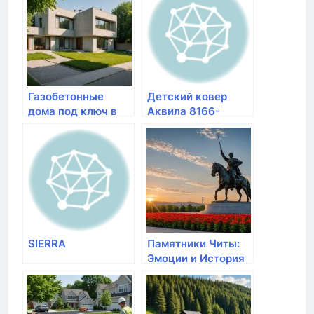
и советы по
фото
выбору
Газобетонные
Детский ковер
дома под ключ в
Аквила 8166-
Уфе: проекты, фото
44933 кремовый |
и цены от
детский коврик с
Империал Дом
игрушками, фото,
цена в
Красноярске
SIERRA
Памятники Читы:
Эмоции и История
в каждом камне