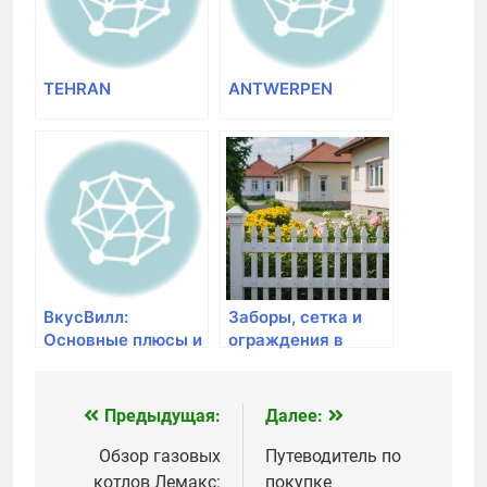
TEHRAN
ANTWERPEN
ВкусВилл:
Заборы, сетка и
Основные плюсы и
ограждения в
минусы сервиса
Луцке: как
доставки
выбрать
продуктов питания
качественную
Предыдущая:
Далее:
Навигация
в 2024 году
продукцию и
почему стоит
по
Обзор газовых
Путеводитель по
покупать онлайн
котлов Лемакс:
покупке