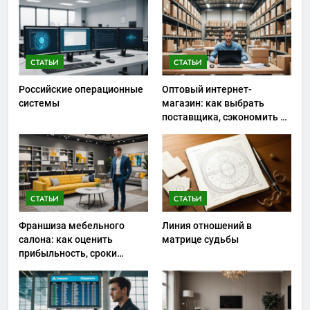
СТАТЬИ
СТАТЬИ
Российские операционные
Оптовый интернет-
системы
магазин: как выбрать
поставщика, сэкономить на
закупках и не ошибиться с
ассортиментом
СТАТЬИ
СТАТЬИ
Франшиза мебельного
Линия отношений в
салона: как оценить
матрице судьбы
прибыльность, сроки
окупаемости и риски
запуска