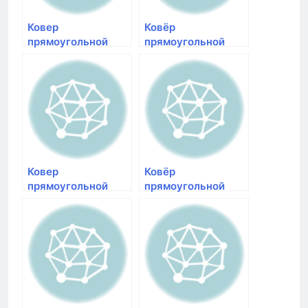
Ковер
Ковёр
прямоугольной
прямоугольной
формы с ворсом
формы с ворсом
коричневого цвета
бежевого цвета
Меринос Shaggy
Merinos Shaggy
Ultra s608 brown |
Ultra s606 beige |
ковер с большим
ковер с большим
ворсом Merinos в
ворсом Меринос в
Краснояр
Красноярске
Ковер
Ковёр
прямоугольной
прямоугольной
формы с ворсом
формы с ворсом
желтого цвета
черного цвета
Меринос Shaggy
Merinos Shaggy
Ultra s608 blue-
Ultra s608 bone-
yellow | ковер с
black | купить
ворсом купить
ковер с ворсом
Merinos в Красноя
Меринос в
Краснояр