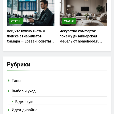
запуска
СТАТЬИ
СТАТЬИ
Все, что нужно знать о
Искусство комфорта:
поиске авиабилетов
почему дизайнерская
Самара — Ереван: советы и
мебель от homehood.ru
особенности
занимает особое место в
интерьере
Рубрики
Типы
Выбор и уход
В детскую
Идеи дизайна