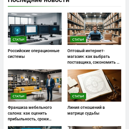
СТАТЬИ
СТАТЬИ
Российские операционные
Оптовый интернет-
системы
магазин: как выбрать
поставщика, сэкономить на
закупках и не ошибиться с
ассортиментом
СТАТЬИ
СТАТЬИ
Франшиза мебельного
Линия отношений в
салона: как оценить
матрице судьбы
прибыльность, сроки
окупаемости и риски