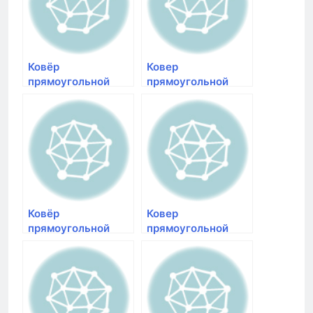
Ковёр
Ковер
прямоугольной
прямоугольной
формы с ворсом
формы с ворсом
бежевого цвета
бежевого цвета
Merinos Shaggy
Меринос Shaggy
Ultra s608 cream-
Ultra s607 beige |
d.beige | коврики с
ковры с длинным
высоким ворсом
ворсом Merinos в
Меринос в К
Красноярске
Ковёр
Ковер
прямоугольной
прямоугольной
формы с ворсом
формы с ворсом
желтого цвета
коричневого цвета
Merinos Shaggy
Меринос Shaggy
Ultra s608 red-
Ultra s608 cream-
yellow | ковер с
brown | ковры с