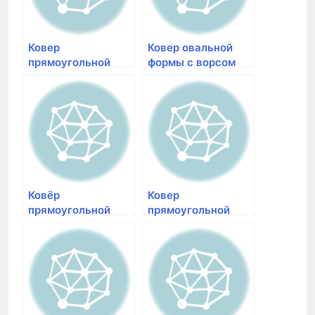
длинным ворсом
высоким ворсом
недорого Меринос
купить Merin
Ковер
Ковер овальной
прямоугольной
формы с ворсом
формы с ворсом
бежевого цвета
синего цвета
Меринос Shaggy
Меринос Shaggy
Ultra s600 cream-
Ultra s608 green-
d.beige | купить
blue | коврики с
длинноворсовые
высоким ворсом
ковры Merinos в
Merinos в Красно
Кра
Ковёр
Ковер
прямоугольной
прямоугольной
формы с ворсом
формы с ворсом
пурпурного цвета
синего цвета
Merinos Shaggy
Меринос Shaggy
Ultra s608 bone-
Ultra s608 yellow-
purple | ковер с
blue | купить
длинным ворсом
длинноворсовые
недорого Мери
ковры Merinos в Кр