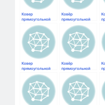
Ковер
Ковёр
К
прямоугольной
прямоугольной
п
формы с ворсом
формы с ворсом
ф
синего цвета
бежевого цвета
с
Меринос Shaggy
Merinos Shaggy
М
Ultra s608 yellow-
Ultra s608 cream-
Ul
blue | купить
d.beige | коврики
bl
длинноворсовые
с высоким ворсом
д
ковры Merinos в
Меринос в К
н
Кр
в
Ковер
Ковёр
К
прямоугольной
прямоугольной
п
формы с ворсом
формы с ворсом
ф
желтого цвета
синего цвета
з
Меринос Shaggy
Merinos Shaggy
M
Ultra s608 blue-
Ultra s605 yellow-
Ul
yellow | ковер с
blue | ковры
gr
ворсом купить
круглые с
д
Merinos в Красноя
длинным ворсом
к