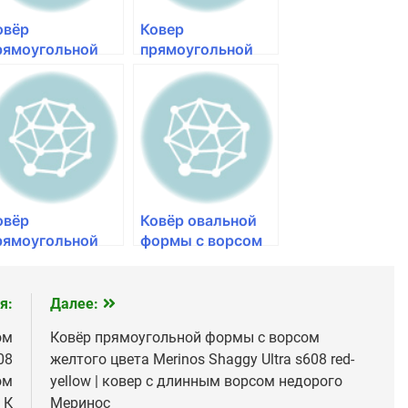
окрытие Мерино
Меринос
овёр
Ковер
рямоугольной
прямоугольной
ормы с ворсом
формы с ворсом
елтого цвета
черного цвета
erinos Shaggy
Меринос Shaggy
tra s605 blue-
Ultra s605 bone-
llow | ковры с
black | коврики с
ысоким ворсом
высоким ворсом
упить Меринос в
Merinos в Красн
овёр
Ковёр овальной
рямоугольной
формы с ворсом
ормы с ворсом
слоновой кости
ерного цвета
цвета Merinos
erinos Shaggy
Shaggy Ultra s600
я:
Далее:
ltra s608 bone-
bone | коврики с
ом
Ковёр прямоугольной формы с ворсом
ack | купить
высоким ворсом
08
желтого цвета Merinos Shaggy Ultra s608 red-
овер с ворсом
Меринос в
еринос в
Красноярс
ом
yellow | ковер с длинным ворсом недорого
раснояр
 К
Меринос