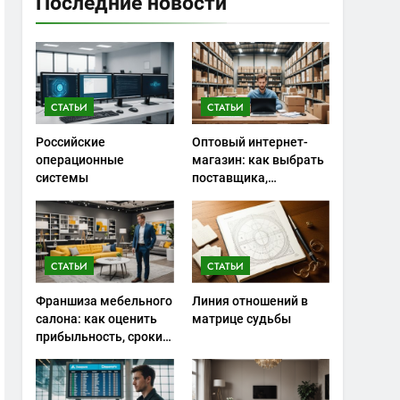
Последние новости
СТАТЬИ
СТАТЬИ
Российские
Оптовый интернет-
операционные
магазин: как выбрать
системы
поставщика,
сэкономить на
закупках и не
ошибиться с
ассортиментом
СТАТЬИ
СТАТЬИ
Франшиза мебельного
Линия отношений в
салона: как оценить
матрице судьбы
прибыльность, сроки
окупаемости и риски
запуска