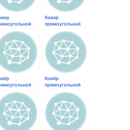
овер
Ковер
рямоугольной
прямоугольной
ормы с ворсом
формы с ворсом
инего цвета
коричневого
еринос Shaggy
цвета Меринос
tra s605 green-
Shaggy Ultra s608
ue | ковер с
cream-brown |
линным ворсом
ковры с высоким
едорого Merinos
ворсом купить
Merin
овёр
Ковёр
рямоугольной
прямоугольной
ормы с ворсом
формы с ворсом
еленого цвета
желтого цвета
erinos Shaggy
Merinos Shaggy
tra s608 blue-
Ultra s608 red-
een |
yellow | ковер с
линноворсовое
длинным ворсом
овровое
недорого