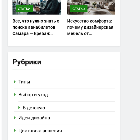
СТАТЬИ
СТАТЬИ
Все, что нужно знать о
Искусство комфорта:
поиске авиабилетов
почему дизайнерская
Самара — Ереван:
мебель от
советы и особенности
homehood.ru занимает
особое место в
интерьере
Рубрики
Типы
Выбор и уход
В детскую
Идеи дизайна
Цветовые решения