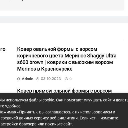
го
Ковер овальной формы с ворсом
коричневого цвета Меринос Shaggy Ultra
s600 brown | коврики с высоким ворсом
Merinos в Красноярске
Admin
03.10.2023
0
Ковер прямоугольной формы с ворсом
синего цвета Меринос Shaggy Ultra s608
Мы используем файлы cookie. Они помогают улучшать сайт и делат
yellow-blue | купить длинноворсовые ковры
его удобнее.
Merinos в Кр
Нажимая «Принять», вы соглашаетесь с их использованием и
передачей данных сервису веб-аналитики. Если нет — измените
Admin
03.10.2023
0
настройки браузера или покиньте сайт.